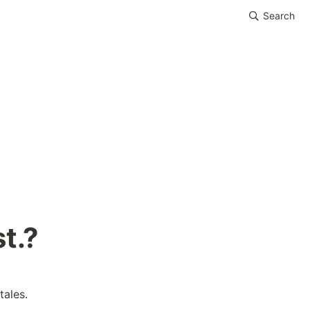
Search
t.?
ales.