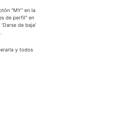
otón "MY" en la 
s de perfil" en 
'Darse de baja' 


rarla y todos 