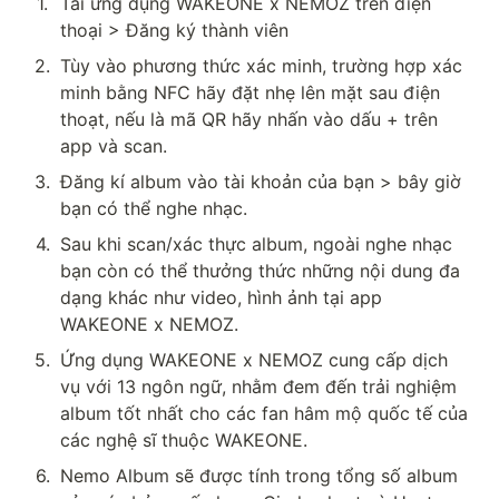
1
.
Tải ứng dụng WAKEONE x NEMOZ trên điện 
thoại > Đăng ký thành viên
2
.
Tùy vào phương thức xác minh, trường hợp xác 
minh bằng NFC hãy đặt nhẹ lên mặt sau điện 
thoạt, nếu là mã QR hãy nhấn vào dấu + trên 
app và scan.
3
.
Đăng kí album vào tài khoản của bạn > bây giờ 
bạn có thể nghe nhạc.
4
.
Sau khi scan/xác thực album, ngoài nghe nhạc 
bạn còn có thể thưởng thức những nội dung đa 
dạng khác như video, hình ảnh tại app 
WAKEONE x NEMOZ.
5
.
Ứng dụng WAKEONE x NEMOZ cung cấp dịch 
vụ với 13 ngôn ngữ, nhằm đem đến trải nghiệm 
album tốt nhất cho các fan hâm mộ quốc tế của 
các nghệ sĩ thuộc WAKEONE.
6
.
Nemo Album sẽ được tính trong tổng số album 