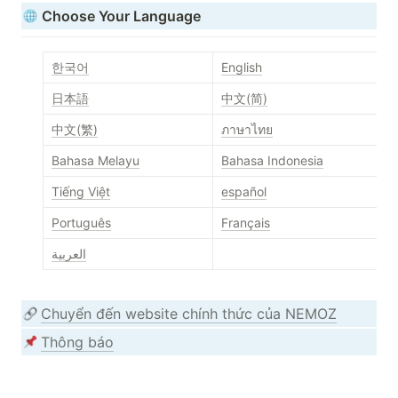
Choose Your Language
한국어
English
日本語
中文(简)
中文(繁)
ภาษาไทย
Bahasa Melayu
Bahasa Indonesia
Tiếng Việt
español
Português
Français
العربية
Chuyển đến website chính thức của NEMOZ
Thông báo